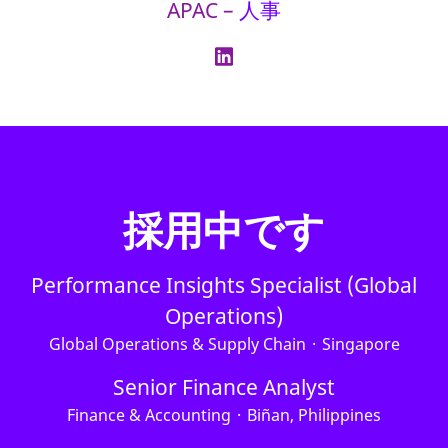
APAC –
人事
採用中です
Performance Insights Specialist (Global
Operations)
Global Operations & Supply Chain
·
Singapore
Senior Finance Analyst
Finance & Accounting
·
Biñan, Philippines