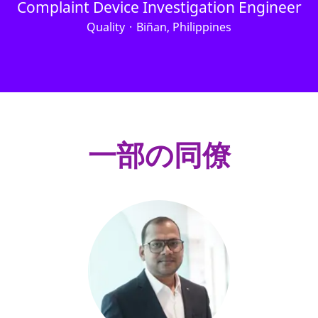
Complaint Device Investigation Engineer
Quality
·
Biñan, Philippines
一部の同僚